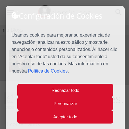
dominicos
Configuración de Cookies
Ir a Blogs
Usamos cookies para mejorar su experiencia de
Tiempo regalado
navegación, analizar nuestro tráfico y mostrarle
Blog
anuncios o contenidos personalizados. Al hacer clic
de Vicente Niño Orti, OP
en “Aceptar todo” usted da su consentimiento a
Sobre el autor
nuestro uso de las cookies. Más información en
nuestra
Política de Cookies
.
Rechazar todo
Nuevas costumbres.
24
May
Personalizar
Día 71
2020
Aceptar todo
1 comentarios